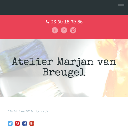
06 30 18 79 86
Atelier Marjan van
Breugel
By
marjan
18 oktober 2019