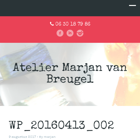
06 30 18 79 86
Atelier Marjan van
Breugel
WP_20160413_002
By
marjan
9 augustus 2017