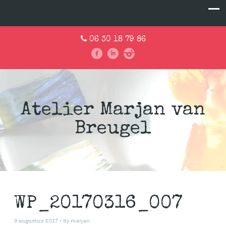
06 30 18 79 86
Atelier Marjan van
Breugel
WP_20170316_007
By
marjan
9 augustus 2017