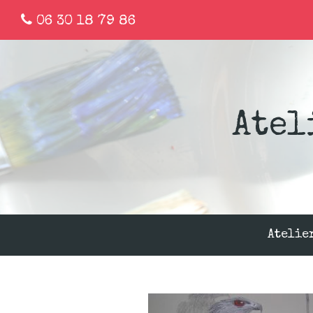
06 30 18 79 86
Atel
Atelie