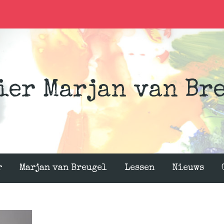
ier Marjan van Br
r
Marjan van Breugel
Lessen
Nieuws