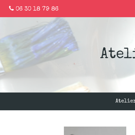
06 30 18 79 86
Atel
Atelie