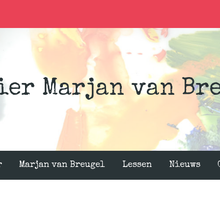
ier Marjan van Br
r
Marjan van Breugel
Lessen
Nieuws