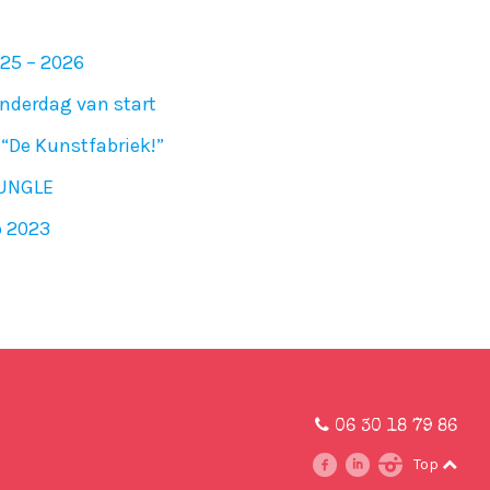
025 – 2026
nderdag van start
“De Kunstfabriek!”
JUNGLE
p 2023
06 30 18 79 86
Top
facebook
linkedin
instagram