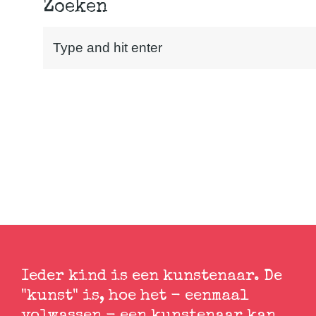
Zoeken
Ieder kind is een kunstenaar. De
"kunst" is, hoe het - eenmaal