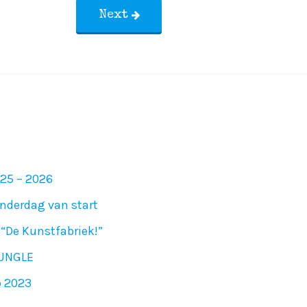
Next
025 – 2026
nderdag van start
“De Kunstfabriek!”
JUNGLE
p 2023