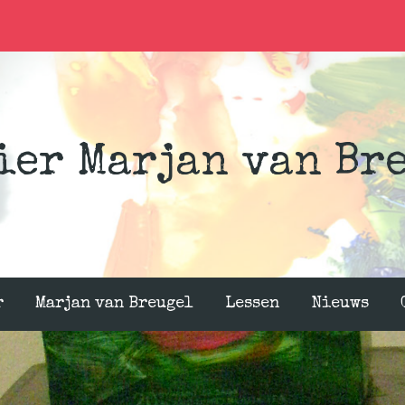
ier Marjan van Br
r
Marjan van Breugel
Lessen
Nieuws