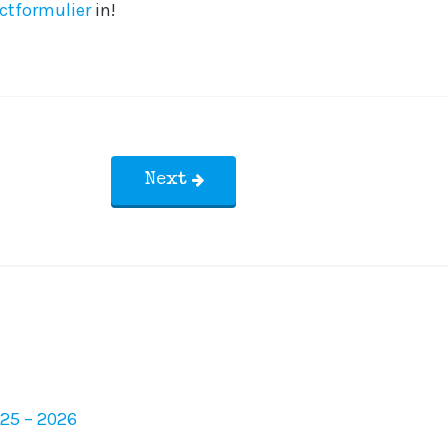
ctformulier
in!
Next
025 – 2026