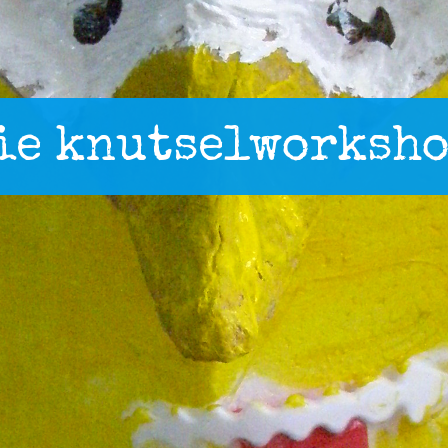
ie knutselworksh