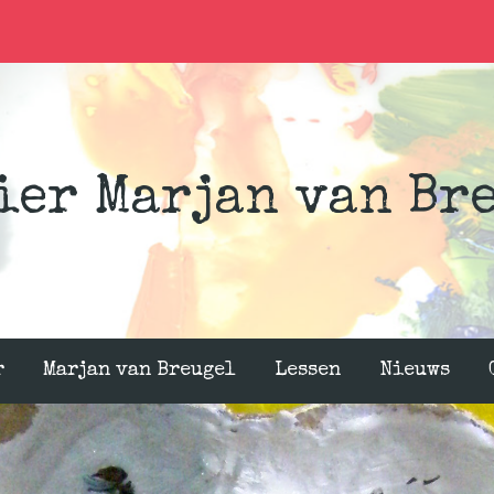
ier Marjan van Br
r
Marjan van Breugel
Lessen
Nieuws