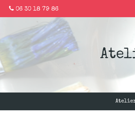
06 30 18 79 86
Atel
Atelie