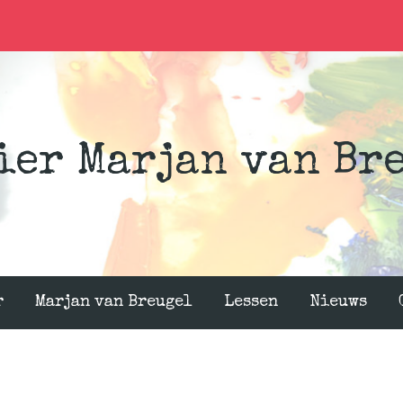
ier Marjan van Br
r
Marjan van Breugel
Lessen
Nieuws