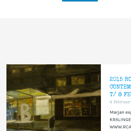
2015 R
CONTEM
T/ 8 F
4 februar
Marjan ex
KRALINGE
WWW.RCAR