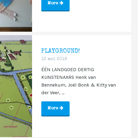
More
PLAYGROUND!
12 mei 2019
ÉÉN LANDGOED DERTIG
KUNSTENAARS Henk van
Bennekum, Joël Bonk & Kitty van
der Veer, ...
More