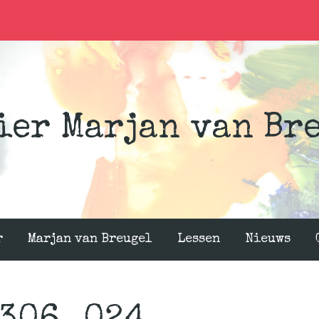
ier Marjan van Br
r
Marjan van Breugel
Lessen
Nieuws