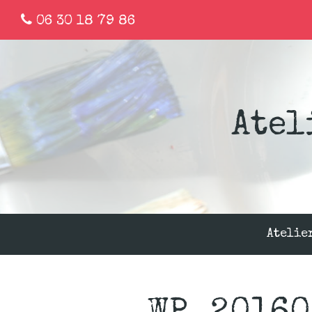
06 30 18 79 86
Atel
Atelie