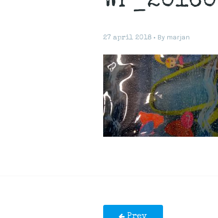
WP_20160
By
marjan
27 april 2018
Prev