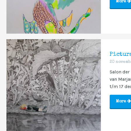
More
Pictur
20 novemb
Salon der
van Marja
t/m 17 dec
More