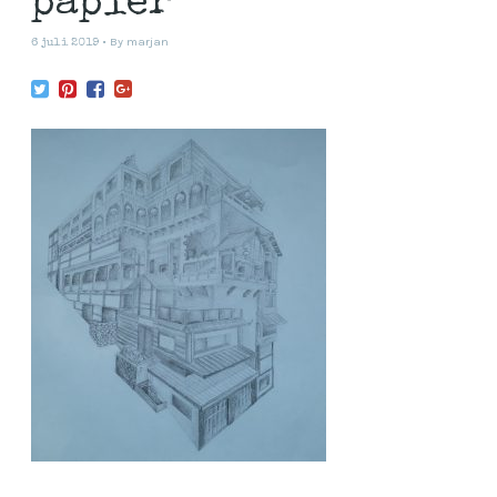
papier
By
marjan
6 juli 2019