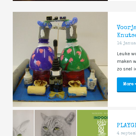
Voorj
Knuts
14 janua
Leuke wo
maken wat
zo snel i
More
PLAYG
4 septem