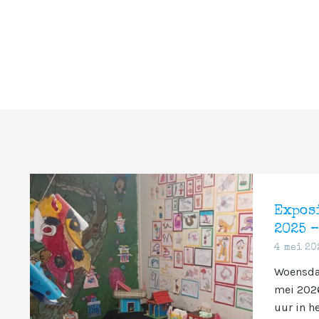
Expos
2025 –
4 mei 20
Woensda
mei 2026
uur in he