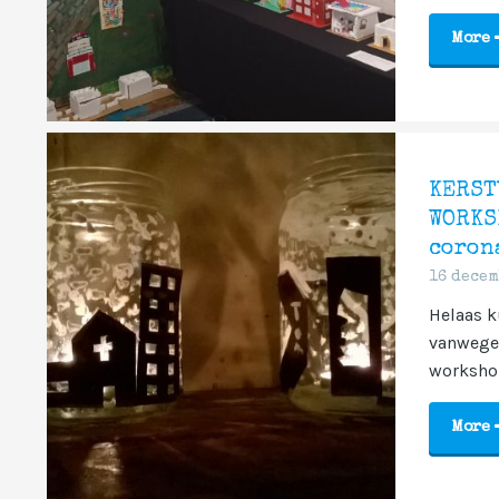
More
KERST
WORKS
coron
16 decem
Helaas k
vanwege 
workshop
More