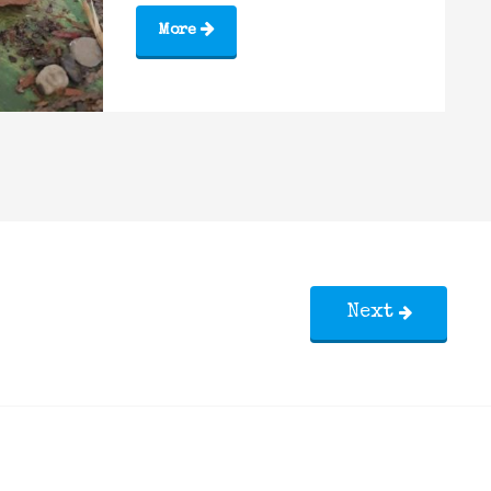
More
Next