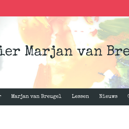
ier Marjan van Br
r
Marjan van Breugel
Lessen
Nieuws