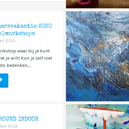
aarsvakantie 2020
elworkshops
ri 2020
rkshop waar bij je kunt
 je wilt! Kun je zelf niet
ets bedenken,...
ROUND INDOOR
ber 2019