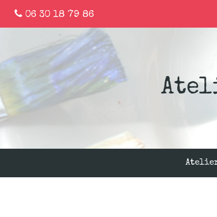
06 30 18 79 86
Atel
Atelie