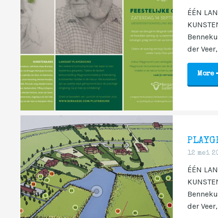
ÉÉN LAN
KUNSTEN
Bennekum
der Veer, 
More
PLAYG
12 mei 2
ÉÉN LAN
KUNSTEN
Bennekum
der Veer, 