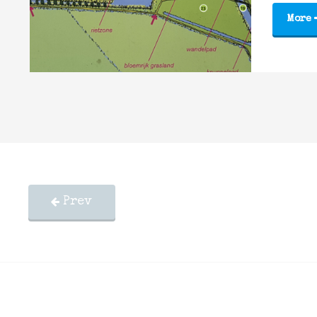
More
Prev