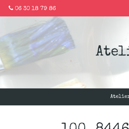
06 30 18 79 86
Atel
Atelie