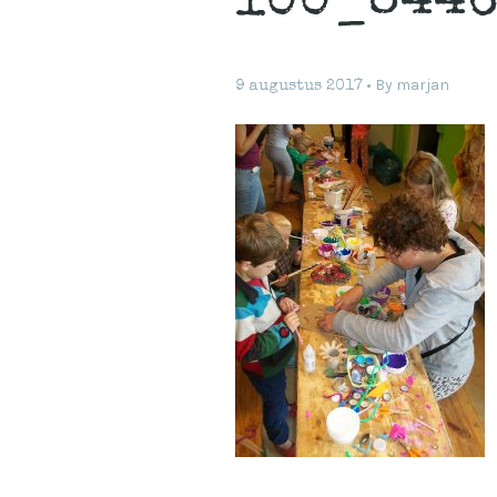
100_844
By
marjan
9 augustus 2017