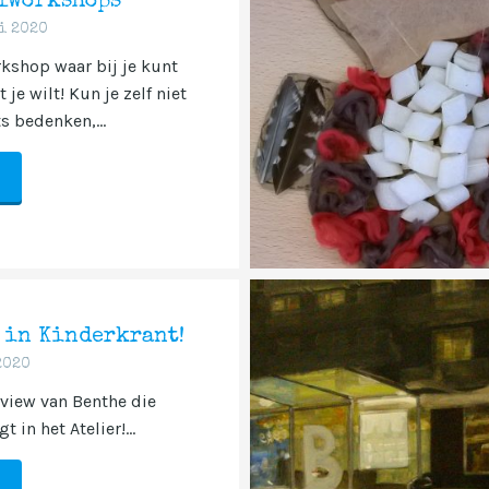
lworkshops
i 2020
kshop waar bij je kunt
je wilt! Kun je zelf niet
ts bedenken,...
 in Kinderkrant!
2020
rview van Benthe die
t in het Atelier!...