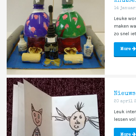
Knutse
14 januar
Leuke wor
maken wat 
zo snel ie
More
Nieuws
20 april 
Leuk inte
lessen volg
More