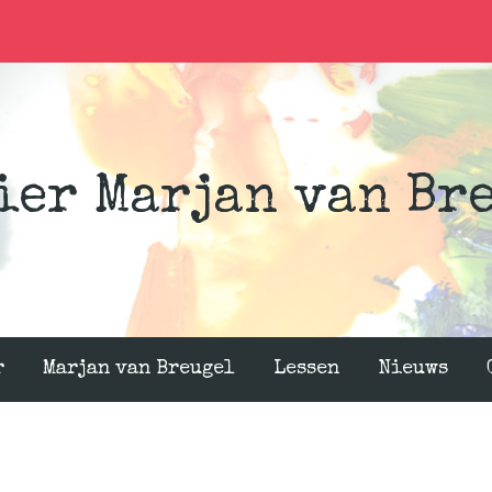
ier Marjan van Br
r
Marjan van Breugel
Lessen
Nieuws