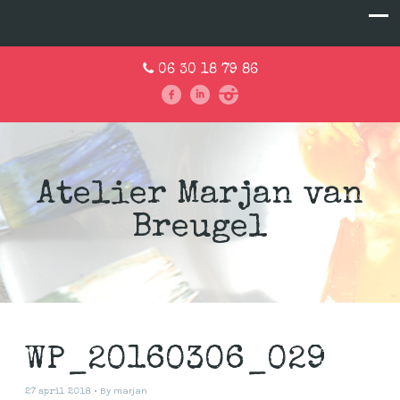
06 30 18 79 86
Atelier Marjan van
Breugel
WP_20160306_029
By
marjan
27 april 2018