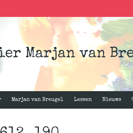
ier Marjan van Br
r
Marjan van Breugel
Lessen
Nieuws