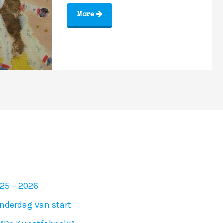
More
025 – 2026
nderdag van start