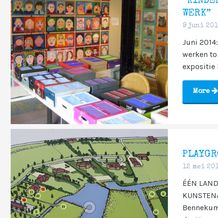
“KINDE
WERK”
9 juni 20
Juni 2014:
werken to
expositie 
More
PLAYGR
12 mei 20
ÉÉN LAND
KUNSTENA
Bennekum,