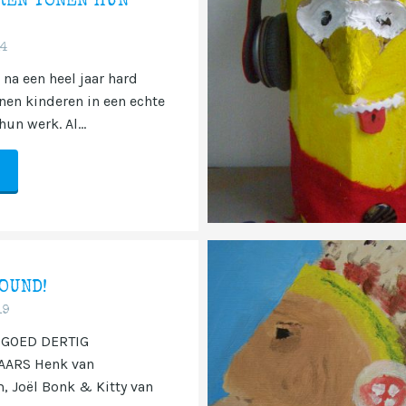
REN TONEN HUN
14
 na een heel jaar hard
nen kinderen in een echte
hun werk. Al...
OUND!
19
GOED DERTIG
ARS Henk van
 Joël Bonk & Kitty van