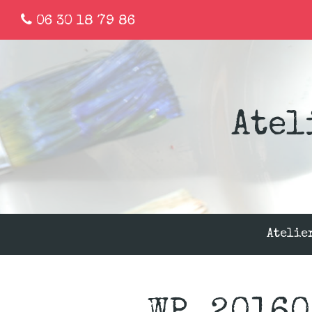
06 30 18 79 86
Atel
Atelie