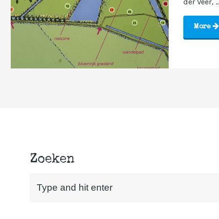
der Veer, ..
More
Zoeken